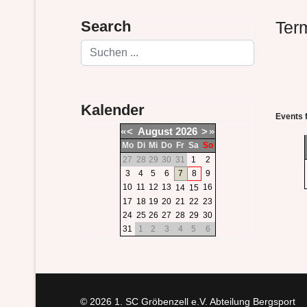
Search
Ter
Suchen
Kalender
Events 
«
<
August
2026
>
»
Mo
Di
Mi
Do
Fr
Sa
So
27
28
29
30
31
1
2
3
4
5
6
7
8
9
10
11
12
13
16
14
15
17
18
19
20
21
22
23
24
25
26
27
28
29
30
31
1
2
3
4
5
6
© 2026 1. SC Gröbenzell e.V. Abteilung Bergsport